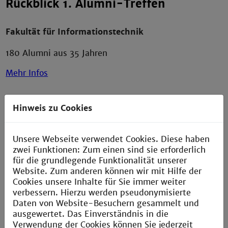
Rückblick 1. Alumni-Treffen
Fakultät für Informationstechnik
180 Alumni aus 35 Jahren
Mehr Infos
Hinweis zu Cookies
Alumni-Newsletter
Unsere Webseite verwendet Cookies. Diese haben
Sie sind Alumni der Fakultät für
zwei Funktionen: Zum einen sind sie erforderlich
Informationstechnik?
für die grundlegende Funktionalität unserer
Website. Zum anderen können wir mit Hilfe der
Abonnieren Sie unseren Alumni-Newsletter und
Cookies unsere Inhalte für Sie immer weiter
erhalten so die Alumni-News aus 1. Hand.
verbessern. Hierzu werden pseudonymisierte
Daten von Website-Besuchern gesammelt und
Mehr Infos
ausgewertet. Das Einverständnis in die
Verwendung der Cookies können Sie jederzeit