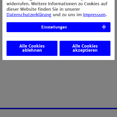
widerrufen. Weitere Informationen zu Cookies auf
dieser Website finden Sie in unserer
Kooperationsmöglichkeiten
Datenschutzerklärung
und zu uns im
Impressum
.
Einstellungen
Zurückkommen. Mitgestalten. Inspirieren.
Sie möchten wissen, wie Sie mit uns kooperieren
können?
Alle Cookies
Alle Cookies
ablehnen
akzeptieren
Mehr Infos