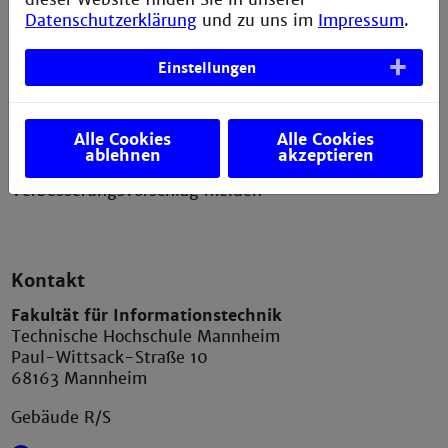
Datenschutzerklärung
und zu uns im
Impressum
.
Erklärung zur Barrierefreiheit
Datenschutzerklärung
Einstellungen
Bildnachweis
Sitemap
Alle Cookies
Alle Cookies
ablehnen
akzeptieren
Anfahrt
Verbesserungsvorschlag melden
Kontakt
Fakultät für Informationstechnik
Technische Hochschule Mannheim
Paul-Wittsack-Straße 10
68163 Mannheim
Gebäude R/S