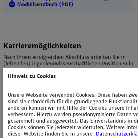
Modulhandbuch (PDF)
Karrieremöglichkeiten
Nach Ihrem erfolgreichen Abschluss arbeiten Sie in
(leitenden) ingenieurwissenschaftlichen Positionen in
spannenden Forschungs- und Entwicklungsprojekten
Hinweis zu Cookies
der technischen Informatik in beispielsweise
folgenden Anwendungsfeldern:
Unsere Webseite verwendet Cookies. Diese haben zwe
Industrial Internet of Thing (IIoT)
sind sie erforderlich für die grundlegende Funktional
anderen können wir mit Hilfe der Cookies unsere Inhal
Hardwarenahe Softwareentwicklung (Embedded
verbessern. Hierzu werden pseudonymisierte Daten 
Systems)
gesammelt und ausgewertet. Das Einverständnis in d
Cookies können Sie jederzeit widerrufen. Weitere Info
IT-Sicherheit für vernetzte Geräte
dieser Website finden Sie in unserer
Datenschutzerkl