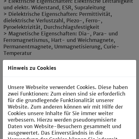
> Elektrische Eigenschaften: Elektrische Leitfähigkeit
und elektr. Widerstand, ESR, Supraleitung
> Dielektrische Eigenschaften: Permittivität,
dielektrische Verlustzahl, Piezo-, Ferro-,
Pyroelektrizität, Durchschlagsfestigkeit
> Magnetische Eigenschaften: Dia-, Para- und
Ferromagnetismus, Hart- und Weichmagnete,
Permanentmagnete, Ummagnetisierung, Curie-
Temperatur
Werkstofftechnologien, Herstellung und
Hinweis zu Cookies
Anwendungen
> Leitende Werkstoffe, Widerstandsmaterialien,
Kontaktwerkstoffe, Leiterplattentechnik und
Unsere Webseite verwendet Cookies. Diese haben
Supraleiter, Thermospannung, Dehnungsmessstreifen
zwei Funktionen: Zum einen sind sie erforderlich
> Halbleitertechnologie, Dotierung, PN-Übergang,
für die grundlegende Funktionalität unserer
Diode, LEDs, Solarzellen, Hall-Effekt
Website. Zum anderen können wir mit Hilfe der
> Anorganische und organische Werkstoffe:
Cookies unsere Inhalte für Sie immer weiter
Kunststofftechnik, Gläser und Keramiken
verbessern. Hierzu werden pseudonymisierte
> Magnetismus und Magnetwerkstoffe: Dia-, Para-
Daten von Website-Besuchern gesammelt und
und Ferromagnetismus, Weich- und Hartmagnete,
ausgewertet. Das Einverständnis in die
Magnetostriktion