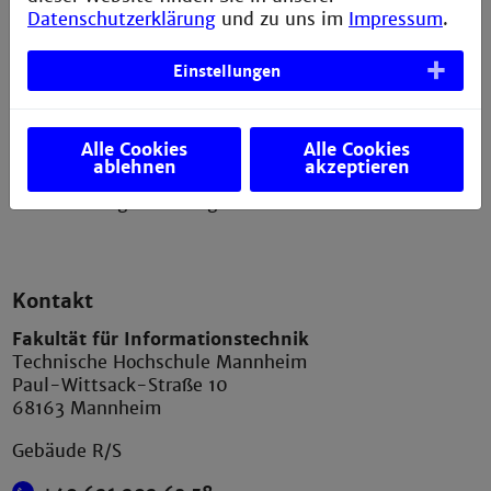
Datenschutzerklärung
und zu uns im
Impressum
.
Erklärung zur Barrierefreiheit
Datenschutzerklärung
Einstellungen
Bildnachweis
Sitemap
Alle Cookies
Alle Cookies
Anfahrt
ablehnen
akzeptieren
Verbesserungsvorschlag melden
Kontakt
Fakultät für Informationstechnik
Technische Hochschule Mannheim
Paul-Wittsack-Straße 10
68163 Mannheim
Gebäude R/S