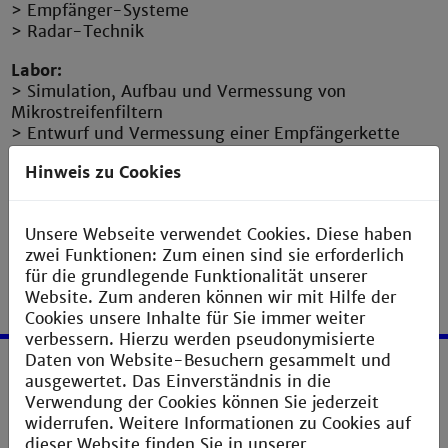
> Empfänger-Systeme
> Radar-Technik
Labor:
> Simulation, Aufbau und Vermessung von
Mikrostreifenfiltern
> Entwurf und Vermessung einer Empfängerkette
Voraussetzungen:
Hinweis zu Cookies
> HF1 (auch ohne HF1-Labor)
Unsere Webseite verwendet Cookies. Diese haben
zwei Funktionen: Zum einen sind sie erforderlich
für die grundlegende Funktionalität unserer
Website. Zum anderen können wir mit Hilfe der
Cookies unsere Inhalte für Sie immer weiter
verbessern. Hierzu werden pseudonymisierte
Daten von Website-Besuchern gesammelt und
ausgewertet. Das Einverständnis in die
Service
Verwendung der Cookies können Sie jederzeit
widerrufen. Weitere Informationen zu Cookies auf
Impressum
dieser Website finden Sie in unserer