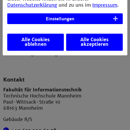
Datenschutzerklärung
und zu uns im
Impressum
.
Erklärung zur Barrierefreiheit
Datenschutzerklärung
Einstellungen
Bildnachweis
Sitemap
Alle Cookies
Alle Cookies
Anfahrt
ablehnen
akzeptieren
Verbesserungsvorschlag melden
Kontakt
Fakultät für Informationstechnik
Technische Hochschule Mannheim
Paul-Wittsack-Straße 10
68163 Mannheim
Gebäude R/S