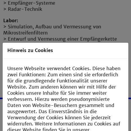
> Empfänger-Systeme
> Radar-Technik
Labor:
> Simulation, Aufbau und Vermessung von
Mikrostreifenfiltern
> Entwurf und Vermessung einer Empfängerkette
Voraussetzungen:
Hinweis zu Cookies
> HF1 (auch ohne HF1-Labor)
Unsere Webseite verwendet Cookies. Diese haben
zwei Funktionen: Zum einen sind sie erforderlich
für die grundlegende Funktionalität unserer
Website. Zum anderen können wir mit Hilfe der
Cookies unsere Inhalte für Sie immer weiter
verbessern. Hierzu werden pseudonymisierte
Daten von Website-Besuchern gesammelt und
ausgewertet. Das Einverständnis in die
Service
Verwendung der Cookies können Sie jederzeit
widerrufen. Weitere Informationen zu Cookies auf
Impressum
dieser Website finden Sie in unserer